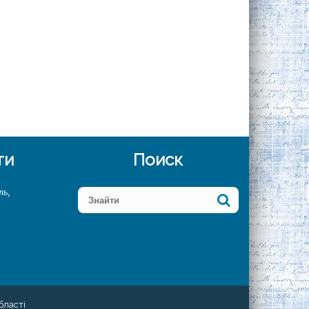
ти
Поиск
ть,
бласті