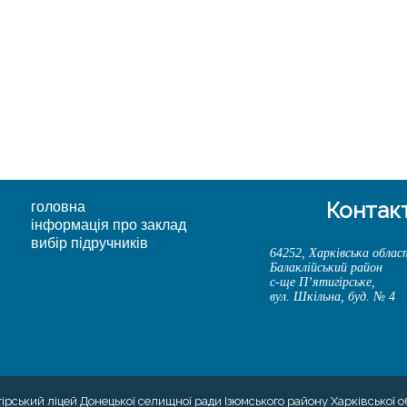
Контак
головна
інформація про заклад
вибір підручників
64252, Харківська облас
Балаклійський район
с-ще П’ятигірське,
вул. Шкільна, буд. № 4
гірський ліцей Донецької селищної ради Ізюмського району Харківської о