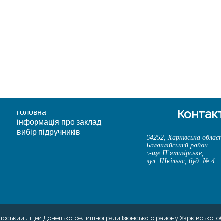
Контак
головна
інформація про заклад
вибір підручників
64252, Харківська облас
Балаклійський район
с-ще П’ятигірське,
вул. Шкільна, буд. № 4
гірський ліцей Донецької селищної ради Ізюмського району Харківської о