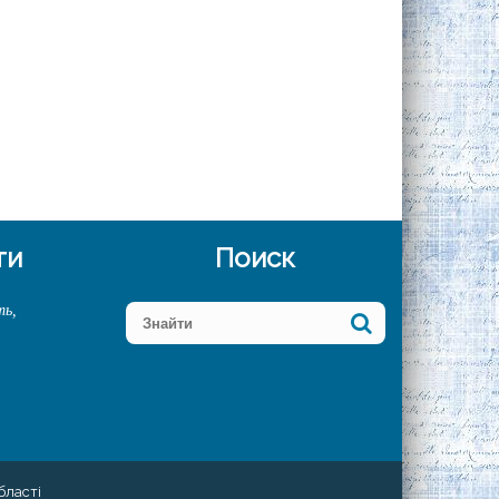
ти
Поиск
ть,
бласті